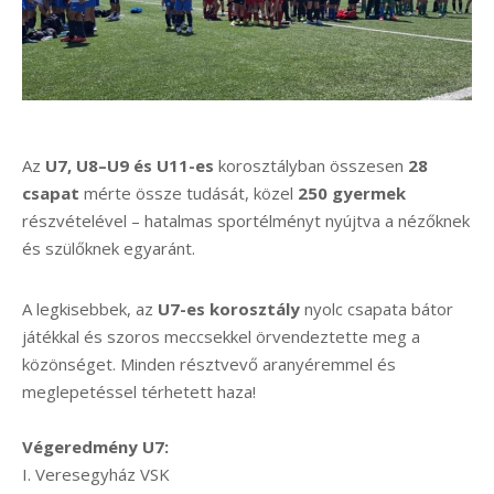
Az
U7, U8–U9 és U11-es
korosztályban összesen
28
csapat
mérte össze tudását, közel
250 gyermek
részvételével – hatalmas sportélményt nyújtva a nézőknek
és szülőknek egyaránt.
A legkisebbek, az
U7-es korosztály
nyolc csapata bátor
játékkal és szoros meccsekkel örvendeztette meg a
közönséget. Minden résztvevő aranyéremmel és
meglepetéssel térhetett haza!
Végeredmény U7:
I. Veresegyház VSK