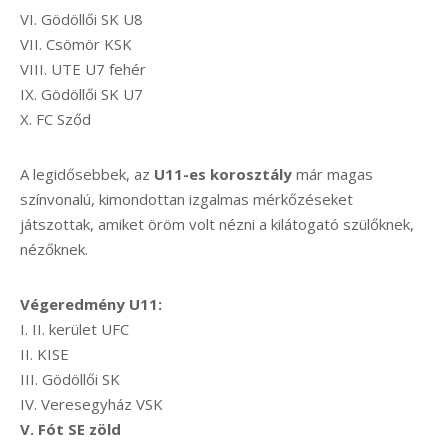
VI. Gödöllői SK U8
VII. Csömör KSK
VIII. UTE U7 fehér
IX. Gödöllői SK U7
X. FC Sződ
A legidősebbek, az
U11-es korosztály
már magas
színvonalú, kimondottan izgalmas mérkőzéseket
játszottak, amiket öröm volt nézni a kilátogató szülőknek,
nézőknek.
Végeredmény U11:
I. II. kerület UFC
II. KISE
III. Gödöllői SK
IV. Veresegyház VSK
V. Fót SE zöld