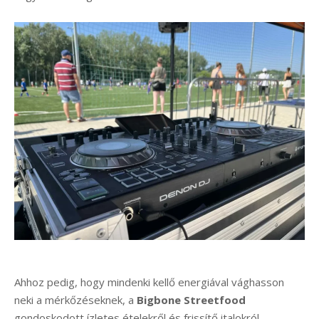
Ahhoz pedig, hogy mindenki kellő energiával vághasson
neki a mérkőzéseknek, a
Bigbone Streetfood
gondoskodott ízletes ételekről és frissítő italokról.