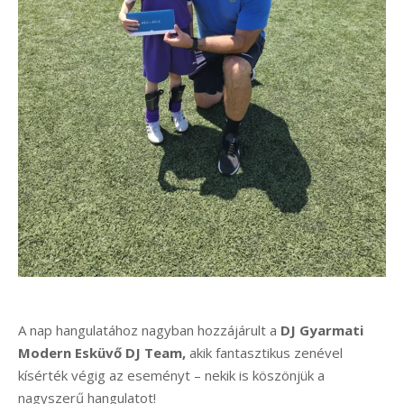
A nap hangulatához nagyban hozzájárult a
DJ Gyarmati
Modern Esküvő DJ Team,
akik fantasztikus zenével
kísérték végig az eseményt – nekik is köszönjük a
nagyszerű hangulatot!