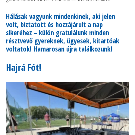
Hálásak vagyunk mindenkinek, aki jelen
volt, biztatott és hozzájárult a nap
sikeréhez – külön gratulálunk minden
résztvevő gyereknek, ügyesek, kitartóak
voltatok! Hamarosan újra találkozunk!
Hajrá Fót!