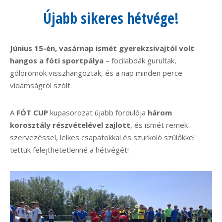
Újabb sikeres hétvége!
Június 15-én, vasárnap ismét gyerekzsivajtól volt
hangos a fóti sportpálya
– focilabdák gurultak,
gólörömök visszhangoztak, és a nap minden perce
vidámságról szólt.
A
FÓT CUP
kupasorozat újabb fordulója
három
korosztály részvételével zajlott
, és ismét remek
szervezéssel, lelkes csapatokkal és szurkoló szülőkkel
tettük felejthetetlenné a hétvégét!