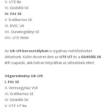
II. UTE lila
III. Gödöllői SK
IV. Fót SE
V. Erdőkertes SE
VI. BVSC U6
VII. Dunabogdányi SE
VIII. UTE fehér
Az
U8–U9 korosztályban
is izgalmas mérkőzéseket
láthattunk. Külön dicséret illeti az
UTE U7
és a
Gödöllői SK
U7
csapatát, akik bátran helytálltak az idősebbek ellen!
Végeredmény U8–U9:
I. Fót SE
II. Veresegyház VSK
III. Erdőkertes SE
IV. Gödöllői SK
V. UTE U7 lila