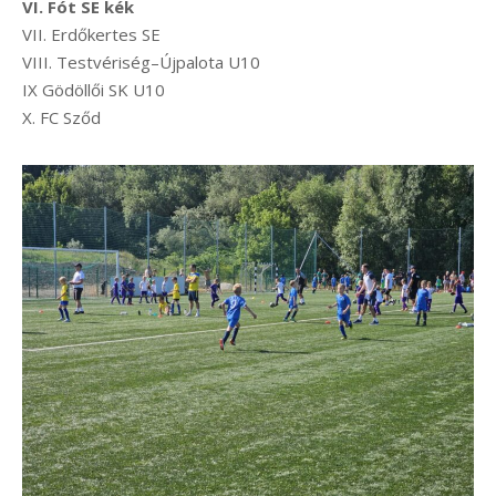
VI. Fót SE kék
VII. Erdőkertes SE
VIII. Testvériség–Újpalota U10
IX Gödöllői SK U10
X. FC Sződ