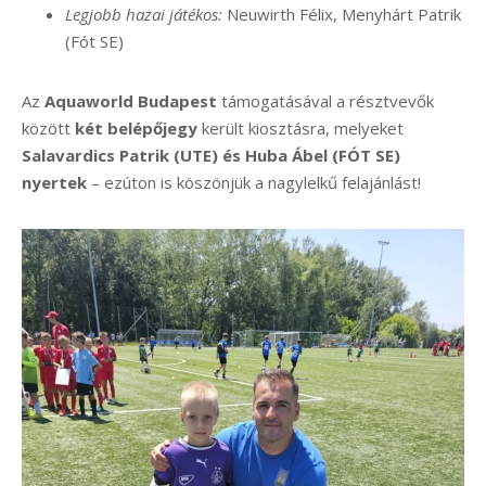
Legjobb hazai játékos:
Neuwirth Félix, Menyhárt Patrik
(Fót SE)
Az
Aquaworld Budapest
támogatásával a résztvevők
között
két belépőjegy
került kiosztásra, melyeket
Salavardics Patrik (UTE) és Huba Ábel (FÓT SE)
nyertek
– ezúton is köszönjük a nagylelkű felajánlást!