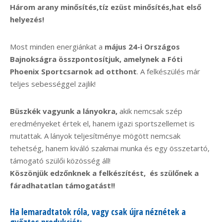
Három arany minősítés,tíz
ezüst minősítés,hat
első
helyezés!
Most minden energiánkat a
május 24-i Országos
Bajnokságra összpontosítjuk, amelynek a Fóti
Phoenix Sportcsarnok ad otthont
. A felkészülés már
teljes sebességgel zajlik!
Büszkék vagyunk a lányokra,
akik nemcsak szép
eredményeket értek el, hanem igazi sportszellemet is
mutattak. A lányok teljesítménye mögött nemcsak
tehetség, hanem kiváló szakmai munka és egy összetartó,
támogató szülői közösség áll!
Köszönjük edzőnknek a felkészítést, és szülőnek a
fáradhatatlan támogatást!!
Ha lemaradtatok róla, vagy csak újra néznétek a
győztes produkciót: