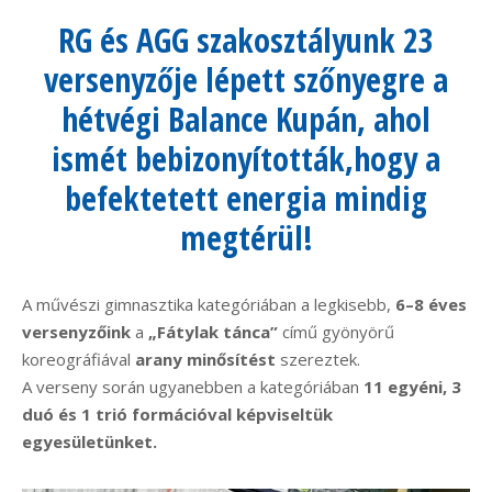
RG és AGG szakosztályunk 23
versenyzője lépett szőnyegre a
hétvégi Balance Kupán, ahol
ismét bebizonyították,hogy a
befektetett energia mindig
megtérül!
A művészi gimnasztika kategóriában a legkisebb,
6–8 éves
versenyzőink
a
„Fátylak tánca”
című gyönyörű
koreográfiával
arany minősítést
szereztek.
A verseny során ugyanebben a kategóriában
11 egyéni, 3
duó és 1 trió formációval képviseltük
egyesületünket.