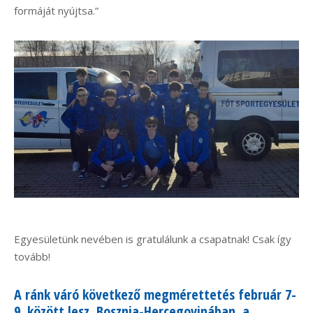
formáját nyújtsa.”
Egyesületünk nevében is gratulálunk a csapatnak! Csak így
tovább!
A ránk váró következő megmérettetés február 7-
9. között lesz, Bosznia-Hercegovinában, a