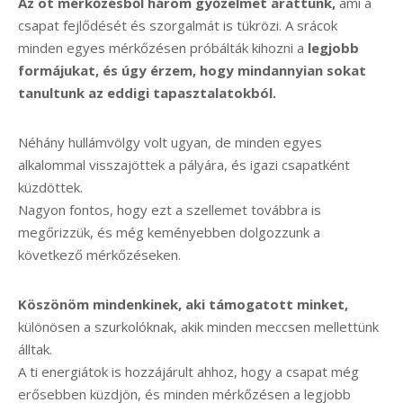
Az öt mérkőzésből három győzelmet arattunk,
ami a
csapat fejlődését és szorgalmát is tükrözi. A srácok
minden egyes mérkőzésen próbálták kihozni a
legjobb
formájukat, és úgy érzem, hogy mindannyian sokat
tanultunk az eddigi tapasztalatokból.
Néhány hullámvölgy volt ugyan, de minden egyes
alkalommal visszajöttek a pályára, és igazi csapatként
küzdöttek.
Nagyon fontos, hogy ezt a szellemet továbbra is
megőrizzük, és még keményebben dolgozzunk a
következő mérkőzéseken.
Köszönöm mindenkinek, aki támogatott minket,
különösen a szurkolóknak, akik minden meccsen mellettünk
álltak.
A ti energiátok is hozzájárult ahhoz, hogy a csapat még
erősebben küzdjön, és minden mérkőzésen a legjobb