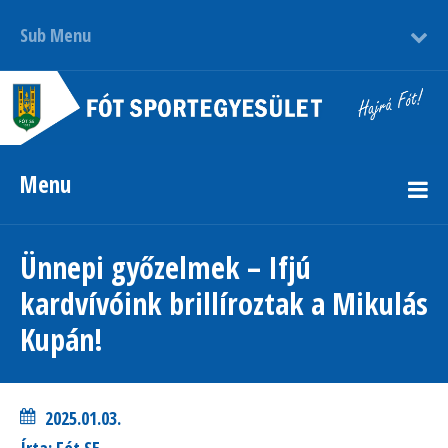
Sub Menu
Menu
Ünnepi győzelmek – Ifjú
kardvívóink brillíroztak a Mikulás
Kupán!
2025.01.03.
Írta: Fót SE