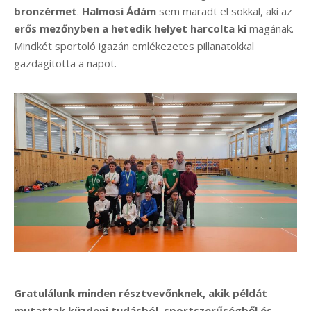
bronzérmet
.
Halmosi Ádám
sem maradt el sokkal, aki az
erős mezőnyben a hetedik helyet harcolta ki
magának.
Mindkét sportoló igazán emlékezetes pillanatokkal
gazdagította a napot.
Gratulálunk minden résztvevőnknek, akik példát
mutattak küzdeni tudásból, sportszerűségből és