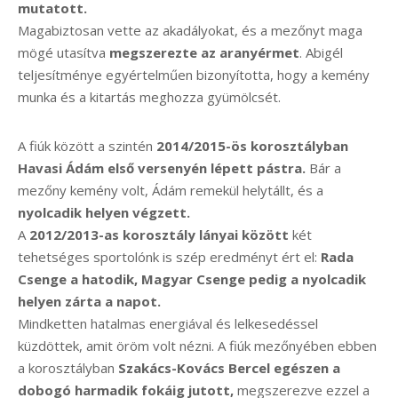
mutatott.
Magabiztosan vette az akadályokat, és a mezőnyt maga
mögé utasítva
megszerezte az aranyérmet
. Abigél
teljesítménye egyértelműen bizonyította, hogy a kemény
munka és a kitartás meghozza gyümölcsét.
A fiúk között a szintén
2014/2015-ös korosztályban
Havasi Ádám első versenyén lépett pástra.
Bár a
mezőny kemény volt, Ádám remekül helytállt, és a
nyolcadik helyen végzett.
A
2012/2013-as korosztály lányai között
két
tehetséges sportolónk is szép eredményt ért el:
Rada
Csenge a hatodik, Magyar Csenge pedig a nyolcadik
helyen zárta a napot.
Mindketten hatalmas energiával és lelkesedéssel
küzdöttek, amit öröm volt nézni. A fiúk mezőnyében ebben
a korosztályban
Szakács-Kovács Bercel egészen a
dobogó harmadik fokáig jutott,
megszerezve ezzel a