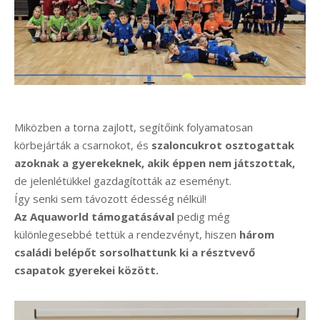
Miközben a torna zajlott, segítőink folyamatosan
körbejárták a csarnokot, és
szaloncukrot osztogattak
azoknak a gyerekeknek, akik éppen nem játszottak,
de jelenlétükkel gazdagították az eseményt.
Így senki sem távozott édesség nélkül!
Az Aquaworld támogatásával
pedig még
különlegesebbé tettük a rendezvényt, hiszen
három
családi belépőt sorsolhattunk ki a résztvevő
csapatok gyerekei között.