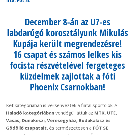
December 8-án az U7-es
labdarúgó korosztályunk Mikulás
Kupája került megrendezésre!
16 csapat és számos lelkes kis
focista részvételével fergeteges
küzdelmek zajlottak a fóti
Phoenix Csarnokban!
Két kategóriában is versenyeztek a fiatal sportolók. A
Haladó kategóriában
vendégül láttuk az
MTK, UTE,
Vasas, Dunakeszi, Veresegyház, Budakalász és
Gödöllő csapatait,
és természetesen a
FÓT SE