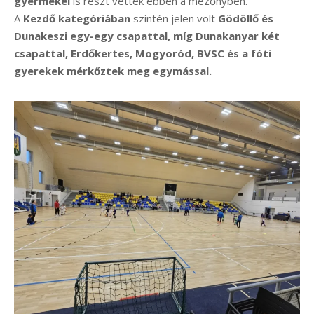
gyermekei
is részt vettek ebben a mezőnyben.
A
Kezdő kategóriában
szintén jelen volt
Gödöllő és
Dunakeszi egy-egy csapattal, míg Dunakanyar két
csapattal, Erdőkertes, Mogyoród, BVSC és a fóti
gyerekek mérkőztek meg egymással.