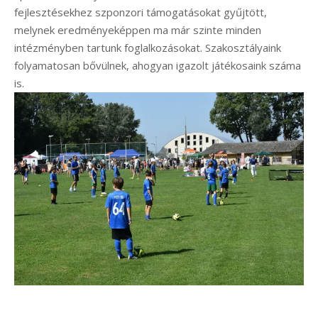
fejlesztésekhez szponzori támogatásokat gyűjtött,
melynek eredményeképpen ma már szinte minden
intézményben tartunk foglalkozásokat. Szakosztályaink
folyamatosan bővülnek, ahogyan igazolt játékosaink száma
is.