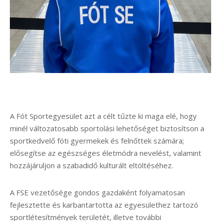
A Fót Sportegyesület azt a célt tűzte ki maga elé, hogy
minél változatosabb sportolási lehetőséget biztosítson a
sportkedvelő fóti gyermekek és felnőttek számára;
elősegítse az egészséges életmódra nevelést, valamint
hozzájáruljon a szabadidő kulturált eltöltéséhez.
A FSE vezetősége gondos gazdaként folyamatosan
fejlesztette és karbantartotta az egyesülethez tartozó
sportlétesítmények területét, illetve további