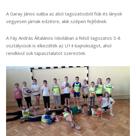
A Garay János suliba az alsó tagozatosból fiúk és lányok
vegyesen járnak edzésre, akik szépen fejlődnek.
A Fáy András Általános Iskolában a felső tagozatos 5-8
osztályosok is elkezdték az U14 bajnokságot, ahol
rendkívül sok tapasztalatot szereztek.