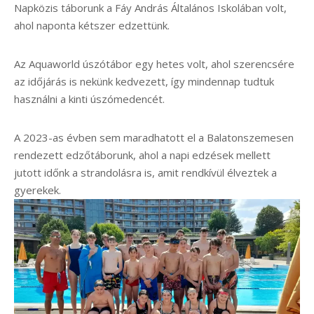
Napközis táborunk a Fáy András Általános Iskolában volt,
ahol naponta kétszer edzettünk.
Az Aquaworld úszótábor egy hetes volt, ahol szerencsére
az időjárás is nekünk kedvezett, így mindennap tudtuk
használni a kinti úszómedencét.
A 2023-as évben sem maradhatott el a Balatonszemesen
rendezett edzőtáborunk, ahol a napi edzések mellett
jutott időnk a strandolásra is, amit rendkívül élveztek a
gyerekek.