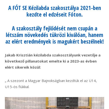
A FÓT SE Kézilabda szakosztálya 2021-ben
kezdte el edzéseit Fóton.
A szakosztály fejlődését nem csupán a
létszám növekedés tükrözi kiválóan, hanem
az elért eredmények is magukért beszélnek!
Jakab Krisztián kézilabda szakosztályunk vezetője a
következő pillanatokat emelte ki a 2023-as évben
elért sikereik közül:
„ A szezont a Magyar Bajnokságban kezdtük el az U14,
U15-ös fiúkkal.