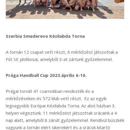
Szerbia Smederevo Kézilabda Torna
A tornán 12 csapat vett részt, 6 mérkőzést játszottak a
Fót SE játékosai, amelyből 3-at zártunk győzelemmel.
Prága Handball Cup 2023.április 6-10.
Prágai tornát 41 csarnokban rendezték és a
mérkőzéseken és 572 klub vett részt. Ez az egyik
legnagyobb Európai Kézilabda Torna. Az alsó házban 3.
helyen végeztünk. 11 mérkőzést játszottak srácaink a 4
nap alatt, amelyből 8 zárult győzelemmel. Rendívül büszkék
vagyunk a tornán elért sikerekért és a srácok kitartó