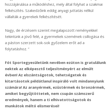
hozzájárulása a működéshez, mely által folyhat a szakmai
felkészítés. Szakedzőink eddig anyagi juttatás nélkül
vállalták a gyerekek felkészítését.
Nagy, de érzésem szerint megalapozott reményekkel
tekintünk a jövő felé, a gyermekek szemének csillogása és
a páston szerzett sok-sok győzelem erőt ad a
folytatáshoz. ”
Fót Sportegyesületünk nevében ezúton is gratulálunk
nektek az elképesztő teljesítményért az elmúlt
évben! Az elszántságotok, tehetségetek és
kitartásotok példátlanul inspiráló volt mindannyiunk
számára! Az aranyérmek, ezüstérmek és bronzérmek,
amiket begyűjtöttetek, nem csupán számszerű
eredmények, hanem a ti elhivatottságotok és
munkátok méltó elismerései!