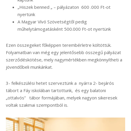
„Hiszek benned „ – pályázaton 600 .000 Ft-ot
nyertünk
A Magyar Vívó Szövetségtől pedig
műhelytámogatásként 500.000 Ft-ot nyertünk
Ezen összegeket főképpen terembérletre költöttük.
Folyamatban van még egy jelentősebb összegű pályázat
szerződéskötése, mely nagymértékben megkönnyítheti a
jövendőbeli munkánkat.
3- felkészülési hetet szerveztünk a nyárra 2- bejárós
tábort a Fáy iskolában tartottunk, és egy balatoni
„ottalvós” tábor formájában, melyek nagyon sikeresek
voltak szakmai szempontból is.