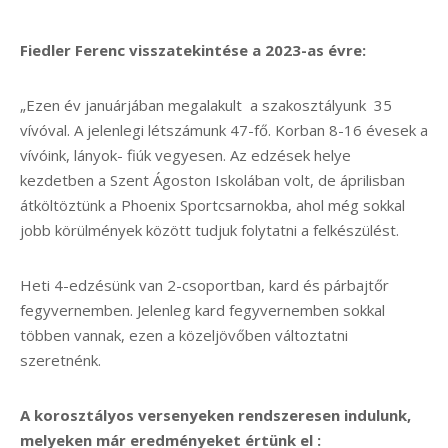
Fiedler Ferenc visszatekintése a 2023-as évre:
„Ezen év januárjában megalakult a szakosztályunk 35
vívóval. A jelenlegi létszámunk 47-fő. Korban 8-16 évesek a
vívóink, lányok- fiúk vegyesen. Az edzések helye
kezdetben a Szent Ágoston Iskolában volt, de áprilisban
átköltöztünk a Phoenix Sportcsarnokba, ahol még sokkal
jobb körülmények között tudjuk folytatni a felkészülést.
Heti 4-edzésünk van 2-csoportban, kard és párbajtőr
fegyvernemben. Jelenleg kard fegyvernemben sokkal
többen vannak, ezen a közeljövőben változtatni
szeretnénk.
A korosztályos versenyeken rendszeresen indulunk,
melyeken már eredményeket értünk el :