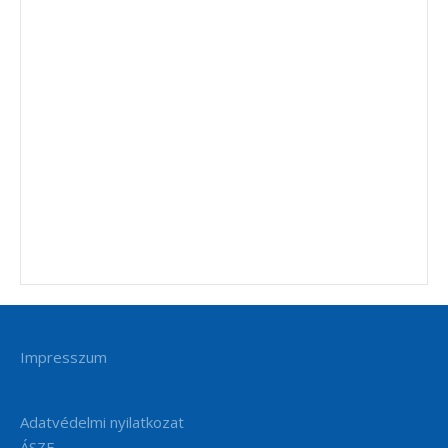
Impresszum
Adatvédelmi nyilatkozat
ÁSZF