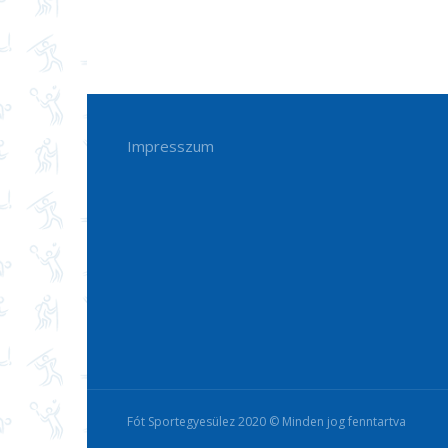
Impresszum
Fót Sportegyesülez 2020 © Minden jog fenntartva