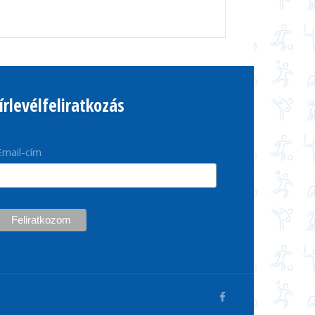
írlevélfeliratkozás
Email-cím