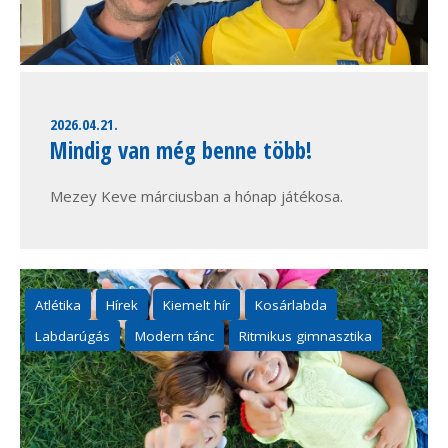
2026.04.21.
Mindig van még benne több!
Mezey Keve márciusban a hónap játékosa.
Atlétika
Hírek
Kiemelt hír
Kosárlabda
Labdarúgás
Modern tánc
Ritmikus gimnasztika