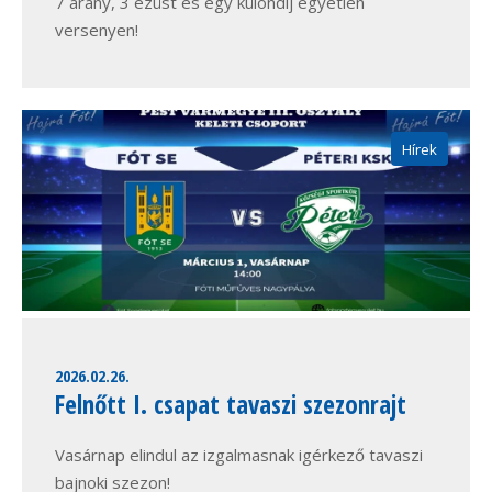
7 arany, 3 ezüst és egy különdíj egyetlen
versenyen!
Hírek
2026.02.26.
Felnőtt I. csapat tavaszi szezonrajt
Vasárnap elindul az izgalmasnak igérkező tavaszi
bajnoki szezon!