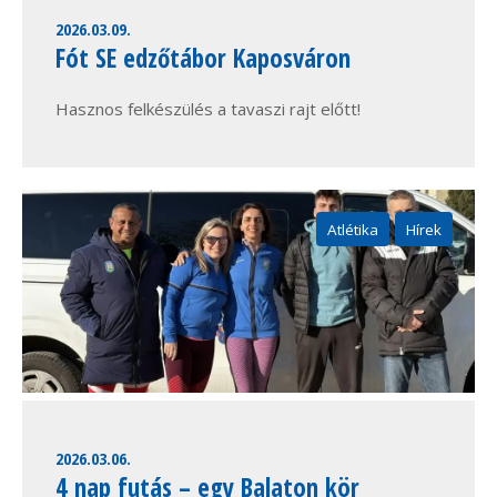
2026.03.09.
Fót SE edzőtábor Kaposváron
Hasznos felkészülés a tavaszi rajt előtt!
Atlétika
Hírek
2026.03.06.
4 nap futás – egy Balaton kör