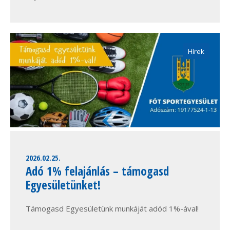
Hírek
2026.02.25.
Adó 1% felajánlás – támogasd
Egyesületünket!
Támogasd Egyesületünk munkáját adód 1%-ával!