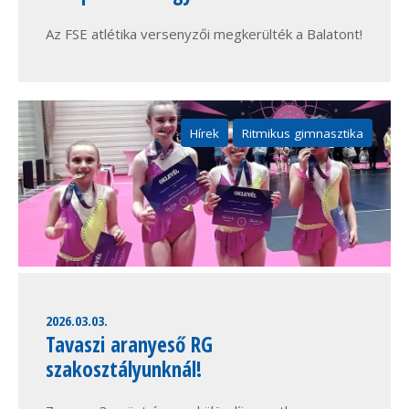
Az FSE atlétika versenyzői megkerülték a Balatont!
Hírek
Ritmikus gimnasztika
2026.03.03.
Tavaszi aranyeső RG
szakosztályunknál!