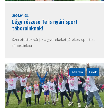
2026.04.08.
Légy részese Te is nyári sport
táborainknak!
Szeretettek várjuk a gyerekeket játékos-sportos
táborainkba!
Atlétika
Hírek