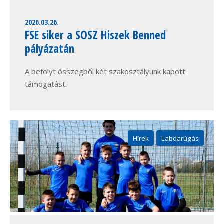
2026.03.26.
FSE siker a SOSZ Hiszek Benned
pályázatán
A befolyt összegből két szakosztályunk kapott
támogatást.
Hírek
Labdarúgás