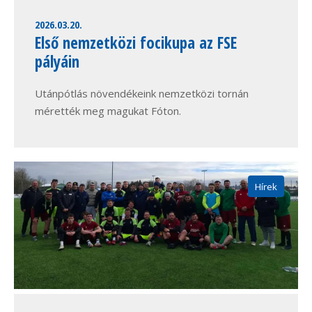
2026.03.20.
Első nemzetközi focikupa az FSE
pályáin
Utánpótlás növendékeink nemzetközi tornán
mérették meg magukat Fóton.
Hírek